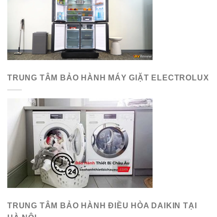
TRUNG TÂM BẢO HÀNH MÁY GIẶT ELECTROLUX
TRUNG TÂM BẢO HÀNH ĐIỀU HÒA DAIKIN TẠI