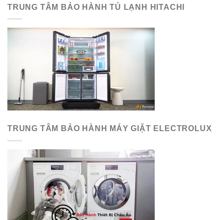
TRUNG TÂM BẢO HÀNH TỦ LẠNH HITACHI
TRUNG TÂM BẢO HÀNH MÁY GIẶT ELECTROLUX