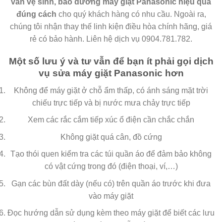
vẫn vệ sinh, bảo dưỡng máy giặt Panasonic hiệu quả
đúng cách
cho quý khách hàng có nhu cầu. Ngoài ra,
chúng tôi nhận thay thế linh kiện điều hòa chính hãng, giá
rẻ có bảo hành. Liên hệ dịch vụ 0904.781.782.
Một số lưu ý và tư vẫn để bạn ít phải gọi dịch
vụ sửa máy giặt Panasonic hơn
Không để máy giặt ở chỗ ẩm thấp, có ánh sáng mặt trời
chiếu trực tiếp và bị nước mưa chảy trực tiếp
Xem các rắc cắm tiếp xúc ổ điện cần chắc chắn
Không giặt quá cân, đồ cứng
Tạo thói quen kiểm tra các túi quần áo để đảm bảo không
có vật cứng trong đó (điện thoại, ví,…)
Gạn các bùn đất dày (nếu có) trên quần áo trước khi đưa
vào máy giặt
Đọc hướng dẫn sử dụng kèm theo máy giặt để biết các lưu