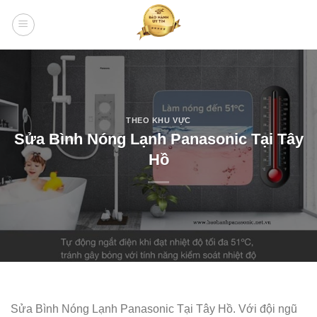
Skip
to
content
THEO KHU VỰC
Sửa Bình Nóng Lạnh Panasonic Tại Tây
Hồ
Sửa Bình Nóng Lạnh Panasonic Tại Tây Hồ. Với đội ngũ