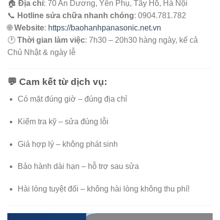
🏠
Địa chỉ
: 70 An Dương, Yên Phụ, Tây Hồ, Hà Nội
📞
Hotline sửa chữa nhanh chóng
: 0904.781.782
🌐
Website
:
https://baohanhpanasonic.net.vn
🕐
Thời gian làm việc
: 7h30 – 20h30 hàng ngày, kể cả
Chủ Nhật & ngày lễ
💬 Cam kết từ dịch vụ:
Có mặt đúng giờ – đúng địa chỉ
Kiểm tra kỹ – sửa đúng lỗi
Giá hợp lý – không phát sinh
Bảo hành dài hạn – hỗ trợ sau sửa
Hài lòng tuyệt đối – không hài lòng không thu phí!