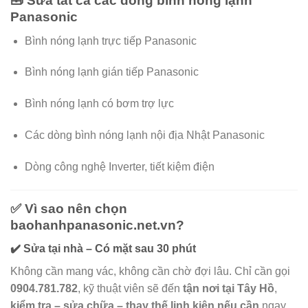
🧰 Sửa tất cả các dòng bình nóng lạnh
Panasonic
Bình nóng lạnh trực tiếp Panasonic
Bình nóng lạnh gián tiếp Panasonic
Bình nóng lạnh có bơm trợ lực
Các dòng bình nóng lạnh nội địa Nhật Panasonic
Dòng công nghệ Inverter, tiết kiệm điện
✅ Vì sao nên chọn
baohanhpanasonic.net.vn?
✔️ Sửa tại nhà – Có mặt sau 30 phút
Không cần mang vác, không cần chờ đợi lâu. Chỉ cần gọi
0904.781.782
, kỹ thuật viên sẽ đến
tận nơi tại Tây Hồ
,
kiểm tra – sửa chữa – thay thế linh kiện nếu cần
ngay