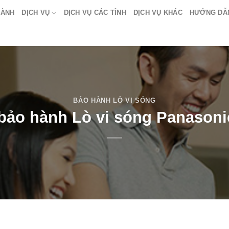
HÀNH
DỊCH VỤ
DỊCH VỤ CÁC TỈNH
DỊCH VỤ KHÁC
HƯỚNG DẪ
BẢO HÀNH LÒ VI SÓNG
bảo hành Lò vi sóng Panasonic