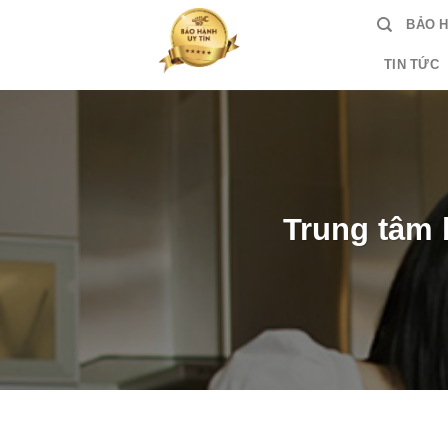
Skip
BẢO 
to
content
TIN TỨC
Trung tâm 