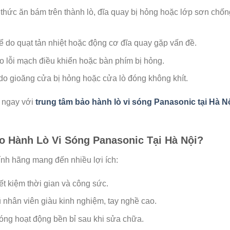
 thức ăn bám trên thành lò, đĩa quay bị hỏng hoặc lớp sơn chốn
hể do quạt tản nhiệt hoặc động cơ đĩa quay gặp vấn đề.
Do lỗi mạch điều khiển hoặc bàn phím bị hỏng.
do gioăng cửa bị hỏng hoặc cửa lò đóng không khít.
ệ ngay với
trung tâm bảo hành lò vi sóng Panasonic tại Hà N
o Hành Lò Vi Sóng Panasonic Tại Hà Nội?
ính hãng mang đến nhiều lợi ích:
ết kiệm thời gian và công sức.
ũ nhân viên giàu kinh nghiệm, tay nghề cao.
sóng hoạt động bền bỉ sau khi sửa chữa.